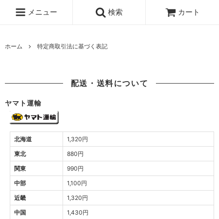
メニュー
検索
カート
ホーム
特定商取引法に基づく表記
配送・送料について
ヤマト運輸
北海道
1,320円
東北
880円
関東
990円
中部
1,100円
近畿
1,320円
中国
1,430円