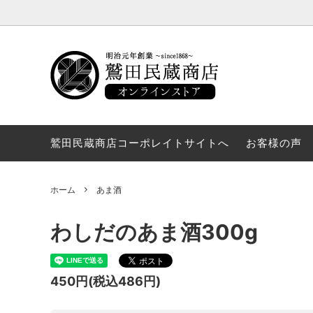
みそ
しょう
漬物材料
酒粕
鷲田民蔵商店コーポレイトサイトへ
お客様の声
ホーム
あま酒
わしだのあま酒300g
450円(税込486円)